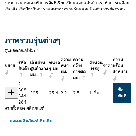
งานยาวนานและทําการตัดที่เรียบเนียนและแม่นยํา เราทำการเคลือบ
เพิ่มเติมเพื่อป้องกันการสะสมของความร้อนและป้องกันการกัดกร่อน
ภาพรวมรุ่นต่างๆ
รุ่นผลิตภัณฑ์ที่มี:
1
ความ
ความ
ความ
รหัส
เส้นผ่าน
ขนาด
จำนวน
ขยาย
หนา
กว้าง
ราคา
พร้อม
สินค้า
ศูนย์กลาง
รู มม.
บรรจุ
มม.
การตัด
จำหน่าย
มม.
มม.
2
608
ซื้อ
305
25.4
2.2
2.5
1 ชิ้น
644
ทันที
284
จากทั้งหมด
ผลิตภัณฑ์
แสดงผลิตภัณฑ์เพิ่มเติม