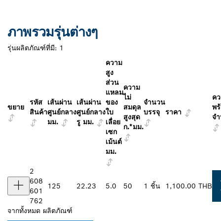
ภาพรวมรุ่นต่างๆ
รุ่นผลิตภัณฑ์ที่มี:
1
ความ
สูง
ส่วน
ความ
แหลม
ไม่
คว
รหัส
เส้นผ่าน
เส้นผ่าน
ของ
จำนวน
ขยาย
สมดุล
พร
สินค้า
ศูนย์กลาง
ศูนย์กลาง
ใบ
บรรจุ
ราคา
สูงสุด
จำ
มม.
รู มม.
เลื่อย
ก.*มม.
เซก
เม้นต์
มม.
2
608
125
22.23
5.0
50
1 ชิ้น
1,100.00 THB
601
762
จากทั้งหมด
ผลิตภัณฑ์