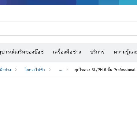
รณ์เสริมเครื่องมืออเนกประสงค์
กล้องจับความร้อนและเครื่องสแกนผนังและตรวจหาวัตถุ
เว็บไซต์ก่อสร้างแบบโต้ตอบ
แผ่นกระดาษทราย สายพานกระดาษทรายขัด และก
อุปกรณ์เสริมของบ๊อช
เครื่องมือช่าง
บริการ
ความรู้แล
งมือช่าง
ไขควงไฟฟ้า
...
ชุดไขควง SL/PH 6 ชิ้น Professional