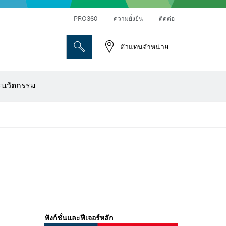
PRO360
ความยั่งยืน
ติดต่อ
ตัวแทนจำหน่าย
ระดาษทราย
เครื่องเจาะเพชร การตัด และการขัดผิว
ดอกไขควง บล็อกไขควง และช่อง
เครื่องปรับระนาบแบบออปติคอล
เครื่องสแกนผนังและตรวจหาวัตถุ
ใบตัด แผ่นขัด และแปรงลวด
ดอกเร้าเตอร์และใบมีดไสไม้
ะนวัตกรรม
ฟังก์ชั่นและฟีเจอร์หลัก