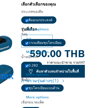
เลือกตัวเลือกของคุณ
ประเภทของคีม
คีมอเนกประสงค์
รุ่นที่เลือก
More options
วัสดุ
เปลี่ยนรุ่น
วาเนเดียมชุบโครเมียม
590.00 THB
More options
น้ำหนัก กก.
ราคาแนะนำขาย รวมVAT
0.282
ค้นหาตัวแทนจำหน่ายในพื้นที่
More options
พื้นผิว
ภาพรวมรุ่นต่างๆ
(1)
ชุบโครเมียมแบบด้าน
More options
เลือกขนาดแพ็ค