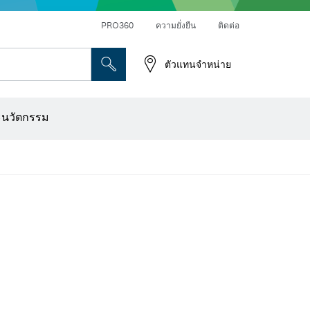
PRO360
ความยั่งยืน
ติดต่อ
ตัวแทนจำหน่าย
ระดาษทราย
เครื่องเจาะเพชร การตัด และการขัดผิว
ดอกไขควง บล็อกไขควง และช่อง
เครื่องปรับระนาบแบบออปติคอล
เครื่องสแกนผนังและตรวจหาวัตถุ
ใบตัด แผ่นขัด และแปรงลวด
ดอกเร้าเตอร์และใบมีดไสไม้
ะนวัตกรรม