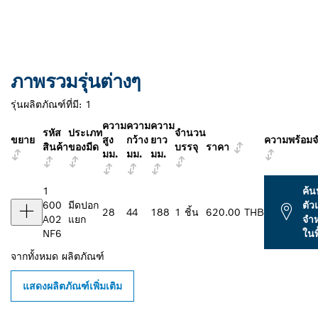
ภาพรวมรุ่นต่างๆ
รุ่นผลิตภัณฑ์ที่มี:
1
ความ
ความ
ความ
รหัส
ประเภท
จำนวน
ขยาย
สูง
กว้าง
ยาว
ความพร้อมจ
สินค้า
ของมีด
บรรจุ
ราคา
มม.
มม.
มม.
1
ค้น
600
มีดปอก
ตั
28
44
188
1 ชิ้น
620.00 THB
A02
แยก
จำห
NF6
ในพื
จากทั้งหมด
ผลิตภัณฑ์
แสดงผลิตภัณฑ์เพิ่มเติม