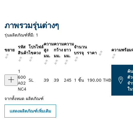
ภาพรวมรุ่นต่างๆ
รุ่นผลิตภัณฑ์ที่มี:
1
ความ
ความ
ความ
รหัส
โปรไฟล์
จำนวน
ขยาย
สูง
กว้าง
ยาว
ความพร้อม
สินค้า
ไขควง
บรรจุ
ราคา
มม.
มม.
มม.
1
ค้
600
ตั
SL
39
39
245
1 ชิ้น
190.00 THB
A02
จำ
NC4
ในพ
จากทั้งหมด
ผลิตภัณฑ์
แสดงผลิตภัณฑ์เพิ่มเติม