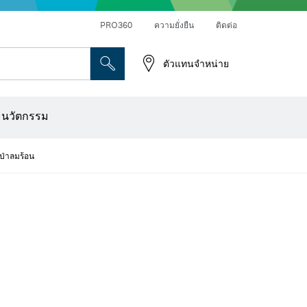
PRO360
ความยั่งยืน
ติดต่อ
ตัวแทนจำหน่าย
ระดาษทราย
เครื่องเจาะเพชร การตัด และการขัดผิว
ดอกไขควง บล็อกไขควง และช่อง
เครื่องปรับระนาบแบบออปติคอล
เครื่องสแกนผนังและตรวจหาวัตถุ
ใบตัด แผ่นขัด และแปรงลวด
ดอกเร้าเตอร์และใบมีดไสไม้
ะนวัตกรรม
เป่าลมร้อน