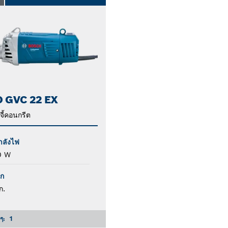
 GVC 22 EX
งจี้คอนกรีต
ำลังไฟ
0 W
ัก
ก.
งๆ:
1