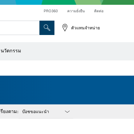
PRO360
ความยั่งยืน
ติดต่อ
ตัวแทนจำหน่าย
ระดาษทราย
เครื่องเจาะเพชร การตัด และการขัดผิว
ดอกไขควง บล็อกไขควง และช่อง
เครื่องปรับระนาบแบบออปติคอล
เครื่องสแกนผนังและตรวจหาวัตถุ
ใบตัด แผ่นขัด และแปรงลวด
ดอกเร้าเตอร์และใบมีดไสไม้
ะนวัตกรรม
เรียงตาม:
Dropdown
closed