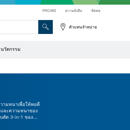
PRO360
ความยั่งยืน
ติดต่อ
ตัวแทนจำหน่าย
ระดาษทราย
เครื่องเจาะเพชร การตัด และการขัดผิว
ดอกไขควง บล็อกไขควง และช่อง
เครื่องปรับระนาบแบบออปติคอล
เครื่องสแกนผนังและตรวจหาวัตถุ
ใบตัด แผ่นขัด และแปรงลวด
ดอกเร้าเตอร์และใบมีดไสไม้
ะนวัตกรรม
วามหนาเพื่อให้พอดี
งเจียและความหนาของ
ใบตัด 3-in-1 ของ
ียดเป็นพิเศษด้วย