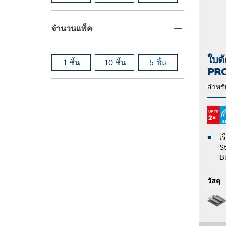
จำนวนแพ็ค
ใบต
1 ชิ้น
10 ชิ้น
5 ชิ้น
PR
สำหรับ
เร
S
B
วัสดุ