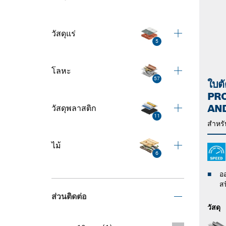
วัสดุแร่
5
โลหะ
57
ใบต
PRO
AN
วัสดุพลาสติก
11
สำหรั
ไม้
6
อ
ส
ส่วนติดต่อ
วัสดุ