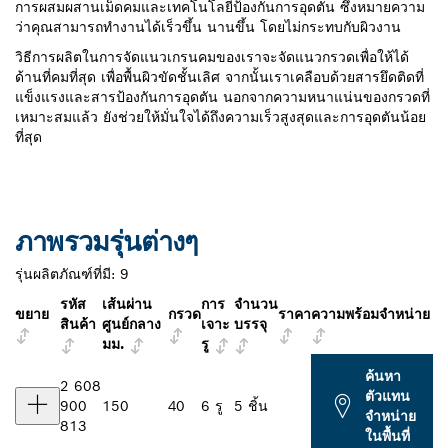
การผสมผสานเม็ดคมและเทคโนโลยีป้องกันการอุดตัน ซึ่งหมายความ
ว่าคุณสามารถทำงานได้เร็วขึ้น นานขึ้น โดยไม่กระทบกับผิวงาน
วิธีการผลิตในการจัดแนวเกรนคมของเราจะจัดแนวกรวดเพื่อให้ได้
ด้านที่คมที่สุด เพื่อพื้นผิวขัดชั้นเลิศ จากนั้นเราเคลือบด้วยสารยึดติดที่
แข็งแรงและสารป้องกันการอุดตัน นอกจากความหนาแน่นของกรวดที่
เหมาะสมแล้ว ยังช่วยให้มั่นใจได้ถึงความเร็วสูงสุดและการอุดตันน้อย
ที่สุด
ภาพรวมรุ่นต่างๆ
รุ่นผลิตภัณฑ์ที่มี:
9
รหัส
เส้นผ่าน
การ
จำนวน
ขยาย
กรวด
ราคา
ความพร้อมจำหน่าย
สินค้า
ศูนย์กลาง
เจาะ
บรรจุ
มม.
รู
ค้นหา
2 608
ตัวแทน
900
150
40
6 รู
5 ชิ้น
จำหน่าย
813
ในพื้นที่