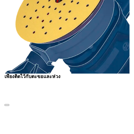
เพียงติดไว้กับตะขอและห่วง