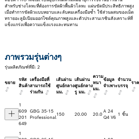
สำหรับช่างโลหะที่ต้องการขัดผิวพื้นผิวโลหะ แผ่นขัดมีประสิทธิภาพสูง
เมื่อทำการขัดผิวแบบหยาบและลับคมเครื่องมือซ้ำ ใช้ส่วนผสมของเม็ด
ทรายอะลูมิเนียมออกไซด์คุณภาพสูงและตัวประสานเรซินสังเคราะห์ที่
แข็งแกร่งเพื่อความแข็งแรงและทนทาน
ภาพรวมรุ่นต่างๆ
รุ่นผลิตภัณฑ์ที่มี:
2
ความ
รหัส
เครื่องมือที่
เส้นผ่าน
เส้นผ่าน
ข้อมูล
จำนวน
ขยาย
หนา
ราค
สินค้า
สามารถใช้
ศูนย์กลาง
ศูนย์กลาง
จำเพาะ
บรรจุ
มม.
ร่วมกัน
มม.
รู มม.
1
609
GBG 35-15
A 24
150
20.00
20.0
1 ชิ้น
201
Professional
Q4 V6
649
1