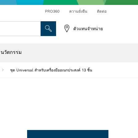
PRO360
ความยั่งยืน
ติดต่อ
ตัวแทนจำหน่าย
ระดาษทราย
เครื่องเจาะเพชร การตัด และการขัดผิว
ดอกไขควง บล็อกไขควง และช่อง
เครื่องปรับระนาบแบบออปติคอล
เครื่องสแกนผนังและตรวจหาวัตถุ
ใบตัด แผ่นขัด และแปรงลวด
ดอกเร้าเตอร์และใบมีดไสไม้
ะนวัตกรรม
ชุด Universal สำหรับเครื่องมืออเนกประสงค์ 13 ชิ้น