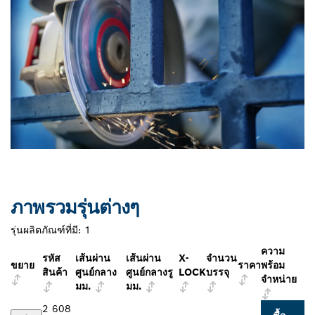
ภาพรวมรุ่นต่างๆ
รุ่นผลิตภัณฑ์ที่มี:
1
ความ
รหัส
เส้นผ่าน
เส้นผ่าน
X-
จำนวน
ขยาย
ราคา
พร้อม
สินค้า
ศูนย์กลาง
ศูนย์กลางรู
LOCK
บรรจุ
จำหน่าย
มม.
มม.
2 608