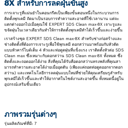
8X สำหรับการลดฝุ่นขั้นสูง
การเจาะรูที่แม่นยําในคอนกรีตเป็นเพียงขั้นตอนหนึ่งในกระบวนการ
ติดตั้งพุกเคมี ถัดมาเป็นรอบการทําความสะอาดที่ใช้เวลานาน แต่จะ
แตกต่างออกไปเมื่อคุณใช้ EXPERT SDS Clean max-8X เจาะรูและ
ขจัดฝุ่นในเวลาเดียวกันทําให้การติดตั้งพุกเคมีทำได้เร็วขึ้นและง่ายขึ้น
เราสร้างชุด EXPERT SDS Clean max-8X สําหรับช่างก่อสร้างและ
ช่างติดตั้งที่ต้องการเจาะรูเพื่อใช้พุกเคมี ดอกสว่านมาพร้อมกับหัวตัด
แบบหัวคาร์ไบด์เต็ม 4 หัวและท่อดูดฝุ่นที่แข็งแรง เราติดตั้งหัวต่อ SDS
Clean max ซึ่งเหมาะกับดอกสว่าน SDS Clean max-8X ทั้งหมด ซึ่ง
ติดตั้งและถอดออกได้ง่าย สิ่งที่คุณได้รับคือดอกสว่านทรงพลังที่คุณสา
มารถทําความสะอาดได้ง่ายเมื่ออุดตัน (เพียงแค่ถอดท่อดูดออกจากดอก
สว่าน) และเทคโนโลยีการลดฝุ่นแบบใหม่ที่ช่วยให้คุณเตรียมรูสําหรับ
พุกเคมีได้เร็วขึ้นและทําให้อากาศในไซต์งานสะอาดขึ้น ทั้งหมดนี้อยู่ใน
อุปกรณ์เสริมชิ้นเดียว
ภาพรวมรุ่นต่างๆ
รุ่นผลิตภัณฑ์ที่มี:
7