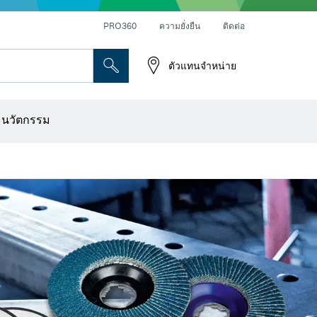
PRO360
ความยั่งยืน
ติดต่อ
ตัวแทนจำหน่าย
ระดาษทราย
เครื่องเจาะเพชร การตัด และการขัดผิว
ดอกไขควง บล็อกไขควง และช่อง
เครื่องปรับระนาบแบบออปติคอล
เครื่องสแกนผนังและตรวจหาวัตถุ
ใบตัด แผ่นขัด และแปรงลวด
ดอกเร้าเตอร์และใบมีดไสไม้
ะนวัตกรรม