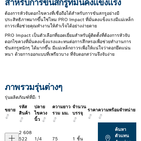
สำหรับการขันสกรูที่มั่นคงแข็งแรง
ต้องการหัวจับดอกไขควงที่เชื่อถือได้สำหรับการขันสกรูอย่างมี
ประสิทธิภาพมากขึ้นใช่ไหม PRO Impact ที่มั่นคงแข็งแรงมีแม่เหล็ก
ถาวรเพื่อช่วยคุณทำงานให้สำเร็จได้อย่างง่ายดาย
PRO Impact เป็นตัวเลือกที่ยอดเยี่ยมสำหรับผู้ติดตั้งที่ต้องการหัวจับ
ดอกไขควงที่มั่นคงแข็งแรงและทนต่อการสึกหรอเพื่อช่วยทำงานการ
ขันสกรูหนักๆ ได้มากขึ้น มีแม่เหล็กถาวรเพื่อให้แน่ใจว่าดอกยึดแน่น
หนา ด้วยการออกแบบที่เพรียวบาง ที่จับดอกสว่านจึงจับง่าย
ภาพรวมรุ่นต่างๆ
รุ่นผลิตภัณฑ์ที่มี:
1
รหัส
ปลาย
ความยาว
จำนวน
ขยาย
ราคา
ความพร้อมจำหน่าย
สินค้า
ไขควง
รวม มม.
บรรจุ
นิ้ว
ค้นหา
2 608
ตัวแทน
522
1/4
75
1 ชิ้น