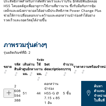
ประสิทธิภาพสำหรับการตัดที่รวดเร็วและราบรื่น อีกทั้งมีฟันอัลลอย
HSS โคบอลต์สูงเพื่ออายุการใช้งานที่ยาวนาน ซึ่งรับมือกับการหุ้ม
เหล็กและผนังดรายวอลได้อย่างมีประสิทธิภาพ Power Change Plus
ช่วยให้การเปลี่ยนดอกเจาะคว้านและดอกสว่านนำร่องทำได้อย่าง
รวดเร็วและถอดวัสดุได้ง่ายขึ้น
ภาพรวมรุ่นต่างๆ
รุ่นผลิตภัณฑ์ที่มี:
2
ระยะ
รหัส
เส้นผ่าน
ใช้
Set
จำนวน
ขยาย
ราคา
ความพร้อมจำหน่
สินค้า
ศูนย์กลาง
งาน
description
บรรจุ
มม.
มม.
ดอกสว่าน
2
ค้นหา
นำร่อง
608
ตัวแทน
51
44
HSS-G Ø
5 ชิ้น
594
จำหน่าย
7.15 x 85
388
ในพื้นที่
1 อัน