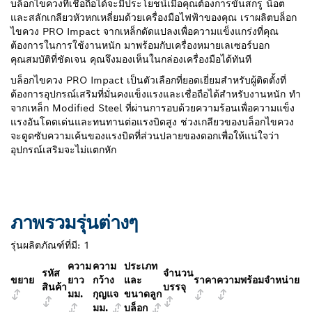
บล็อกไขควงที่เชื่อถือได้จะมีประโยชน์เมื่อคุณต้องการขันสกรู น็อต
และสลักเกลียวหัวหกเหลี่ยมด้วยเครื่องมือไฟฟ้าของคุณ เราผลิตบล็อก
ไขควง PRO Impact จากเหล็กดัดแปลงเพื่อความแข็งแกร่งที่คุณ
ต้องการในการใช้งานหนัก มาพร้อมกับเครื่องหมายเลเซอร์บอก
คุณสมบัติที่ชัดเจน คุณจึงมองเห็นในกล่องเครื่องมือได้ทันที
บล็อกไขควง PRO Impact เป็นตัวเลือกที่ยอดเยี่ยมสำหรับผู้ติดตั้งที่
ต้องการอุปกรณ์เสริมที่มั่นคงแข็งแรงและเชื่อถือได้สำหรับงานหนัก ทำ
จากเหล็ก Modified Steel ที่ผ่านการอบด้วยความร้อนเพื่อความแข็ง
แรงอันโดดเด่นและทนทานต่อแรงบิดสูง ช่วงเกลียวของบล็อกไขควง
จะดูดซับความเค้นของแรงบิดที่ส่วนปลายของดอกเพื่อให้แน่ใจว่า
อุปกรณ์เสริมจะไม่แตกหัก
ภาพรวมรุ่นต่างๆ
รุ่นผลิตภัณฑ์ที่มี:
1
ความ
ความ
ประเภท
รหัส
จำนวน
ขยาย
ยาว
กว้าง
และ
ราคา
ความพร้อมจำหน่าย
สินค้า
บรรจุ
มม.
กุญแจ
ขนาดลูก
มม.
บล็อก