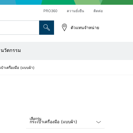
PRO360
ความยั่งยืน
ติดต่อ
ตัวแทนจำหน่าย
ระดาษทราย
เครื่องเจาะเพชร การตัด และการขัดผิว
ดอกไขควง บล็อกไขควง และช่อง
เครื่องปรับระนาบแบบออปติคอล
เครื่องสแกนผนังและตรวจหาวัตถุ
ใบตัด แผ่นขัด และแปรงลวด
ดอกเร้าเตอร์และใบมีดไสไม้
ะนวัตกรรม
เป๋าเครื่องมือ (แบบผ้า)
เลือกรุ่น
Dropdown