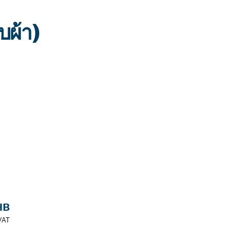
บผ้า)
HB
VAT