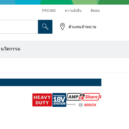
PRO360
ความยั่งยืน
ติดต่อ
ตัวแทนจำหน่าย
ระดาษทราย
เครื่องเจาะเพชร การตัด และการขัดผิว
ดอกไขควง บล็อกไขควง และช่อง
เครื่องปรับระนาบแบบออปติคอล
เครื่องสแกนผนังและตรวจหาวัตถุ
ใบตัด แผ่นขัด และแปรงลวด
ดอกเร้าเตอร์และใบมีดไสไม้
ะนวัตกรรม