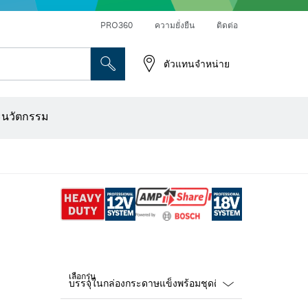
PRO360
ความยั่งยืน
ติดต่อ
ตัวแทนจำหน่าย
ระดาษทราย
เครื่องเจาะเพชร การตัด และการขัดผิว
ดอกไขควง บล็อกไขควง และช่อง
เครื่องปรับระนาบแบบออปติคอล
เครื่องสแกนผนังและตรวจหาวัตถุ
ใบตัด แผ่นขัด และแปรงลวด
ดอกเร้าเตอร์และใบมีดไสไม้
ะนวัตกรรม
เลือกรุ่น
Dropdown