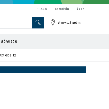
PRO360
ความยั่งยืน
ติดต่อ
ตัวแทนจำหน่าย
ระดาษทราย
เครื่องเจาะเพชร การตัด และการขัดผิว
ดอกไขควง บล็อกไขควง และช่อง
เครื่องปรับระนาบแบบออปติคอล
เครื่องสแกนผนังและตรวจหาวัตถุ
ใบตัด แผ่นขัด และแปรงลวด
ดอกเร้าเตอร์และใบมีดไสไม้
ะนวัตกรรม
RO GDE 12