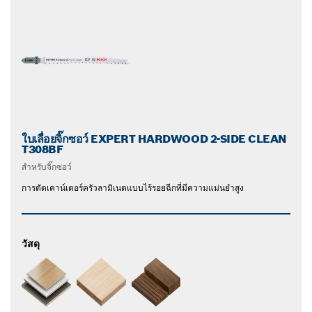
ใบเลื่อยจิ๊กซอว์ EXPERT HARDWOOD 2-SIDE CLEAN
T308BF
สำหรับจิ๊กซอว์
การตัดเคาน์เตอร์ครัวลามิเนตแบบไร้รอยฉีกที่มีความแม่นยำสูง
วัสดุ