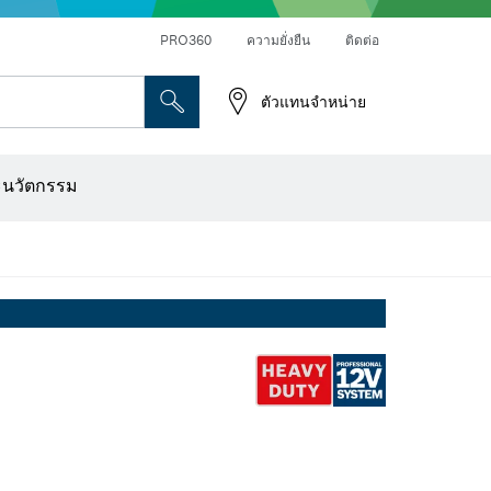
PRO360
ความยั่งยืน
ติดต่อ
ตัวแทนจำหน่าย
ระดาษทราย
เครื่องเจาะเพชร การตัด และการขัดผิว
ดอกไขควง บล็อกไขควง และช่อง
เครื่องปรับระนาบแบบออปติคอล
เครื่องสแกนผนังและตรวจหาวัตถุ
ใบตัด แผ่นขัด และแปรงลวด
ดอกเร้าเตอร์และใบมีดไสไม้
ะนวัตกรรม