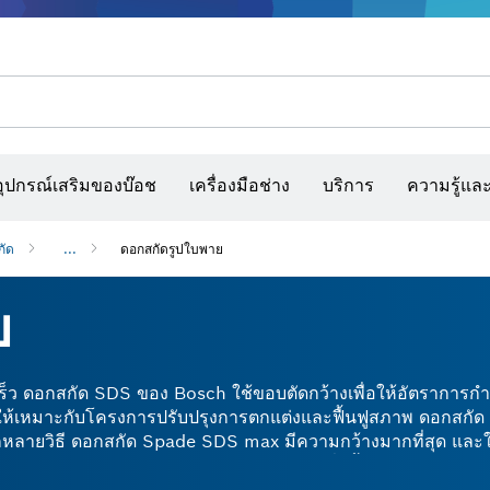
รณ์เสริมเครื่องมืออเนกประสงค์
กล้องจับความร้อนและเครื่องสแกนผนังและตรวจหาวัตถุ
เว็บไซต์ก่อสร้างแบบโต้ตอบ
แผ่นกระดาษทราย สายพานกระดาษทรายขัด และก
อุปกรณ์เสริมของบ๊อช
เครื่องมือช่าง
บริการ
ความรู้แล
กัด
...
ดอกสกัดรูปใบพาย
ย
ร็ว ดอกสกัด SDS ของ Bosch ใช้ขอบตัดกว้างเพื่อให้อัตราการกำจ
หมาะกับโครงการปรับปรุงการตกแต่งและฟื้นฟูสภาพ ดอกสกัด 
ากหลายวิธี ดอกสกัด Spade SDS max มีความกว้างมากที่สุด และ
ง คอนกรีต ปูน และอิฐทรายได้ง่ายและรวดเร็วยิ่งขึ้นด้วยดอกสกัด