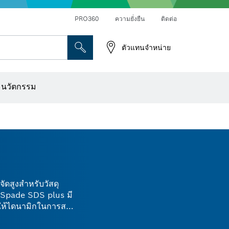
PRO360
ความยั่งยืน
ติดต่อ
ตัวแทนจำหน่าย
ระดาษทราย
เครื่องเจาะเพชร การตัด และการขัดผิว
ดอกไขควง บล็อกไขควง และช่อง
เครื่องปรับระนาบแบบออปติคอล
เครื่องสแกนผนังและตรวจหาวัตถุ
ใบตัด แผ่นขัด และแปรงลวด
ดอกเร้าเตอร์และใบมีดไสไม้
ะนวัตกรรม
ัดสูงสำหรับวัสดุ
Spade SDS plus มี
ให้ไดนามิกในการสกัด
 Spade SDS