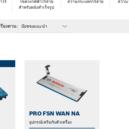
าไร้
ไขควงไฟฟ้าไร้สาย
สว่านกระแทกไร้สาย
สว่านโ
สำหรับผนังสำเร็จรูป
เรียงตาม:
Dropdown
closed
PRO FSN WAN NA
อุปกรณ์เสริมกับตัวเครื่อง