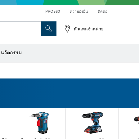
PRO360
ความยั่งยืน
ติดต่อ
ตัวแทนจำหน่าย
ระดาษทราย
เครื่องเจาะเพชร การตัด และการขัดผิว
ดอกไขควง บล็อกไขควง และช่อง
เครื่องปรับระนาบแบบออปติคอล
เครื่องสแกนผนังและตรวจหาวัตถุ
ใบตัด แผ่นขัด และแปรงลวด
ดอกเร้าเตอร์และใบมีดไสไม้
ะนวัตกรรม