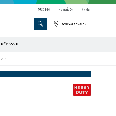
PRO360
ความยั่งยืน
ติดต่อ
ตัวแทนจำหน่าย
ระดาษทราย
เครื่องเจาะเพชร การตัด และการขัดผิว
ดอกไขควง บล็อกไขควง และช่อง
เครื่องปรับระนาบแบบออปติคอล
เครื่องสแกนผนังและตรวจหาวัตถุ
ใบตัด แผ่นขัด และแปรงลวด
ดอกเร้าเตอร์และใบมีดไสไม้
ะนวัตกรรม
-2 RE